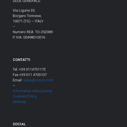
SEDE GENERALE:
Via Liguria 33,
Borgaro Torinese,
10071 (TO) – ITALY
–
Numero REA: TO-352089
P. IVA: 00498010016
CONTATTI
Tel. +39 0114701173
Fax +39 011 4703107
Email:
sales@tonon.com
–
Informativa sulla privacy
Cookies Policy
Sitemap
SOCIAL